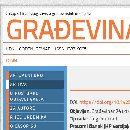
GRAĐEVIN
Časopis Hrvatskog saveza građevinskih inženjera
UDK | CODEN: GDVIAE | ISSN 1333-9095
LOGIN
AKTUALNI BROJ
ARHIVA
U POSTUPKU
OBJAVLJIVANJA
DOI:
https://doi.org/10.142
ZA AUTORE
Objavljen:
Građevinar
74
(202
RIJEČ UREDNIKA
Tip rada:
Pregledni rad
Preuzmi članak (HR verzija):
O ČASOPISU