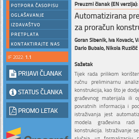
Preuzmi članak (EN verzija):
POTPORA ČASOPISU
Automatizirana pr
OGLAŠAVANJE
za proračun konstr
IZDAVAŠTVO
PRETPLATA
Goran Sibenik,
Iva Kovacic,
V
KONTAKTIRAJTE NAS
Dario Bubalo,
Nikola Ruzičić
IF 2022:
1.1
Sažetak
PRIJAVI ČLANAK
Tijek rada prilikom korište
ručnu preliminarnu anali
konstrukcija, kao što je dod
STATUS ČLANKA
građevnog materijala ili o
povratnih informacija i po
PROMO LETAK
istraživanja jest automatiz
modela građevina radi 
konstrukcija. Istraživanje se
slučaja, uz formalizaciju