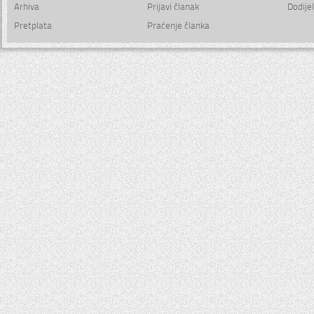
Arhiva
Prijavi članak
Dodijel
Pretplata
Praćenje članka