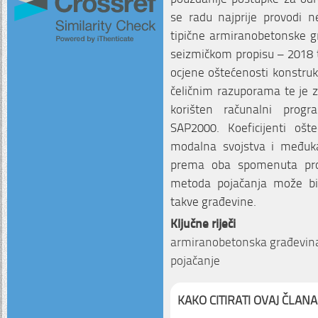
se radu najprije provodi n
tipične armiranobetonske g
seizmičkom propisu – 2018
ocjene oštećenosti konstruk
čeličnim razuporama te je z
korišten računalni prog
SAP2000. Koeficijenti ošt
modalna svojstva i međuka
prema oba spomenuta prop
metoda pojačanja može biti
takve građevine.
Ključne riječi
armiranobetonska građevina, 
pojačanje
KAKO CITIRATI OVAJ ČLANA