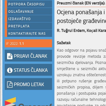
Preuzmi članak (EN verzija):
POTPORA ČASOPISU
Ocjena ponašanja i 
OGLAŠAVANJE
postojeće građevin
IZDAVAŠTVO
PRETPLATA
R. Tuğrul Erdem,
Koçali Kara
KONTAKTIRAJTE NAS
Sažetak
IF 2022:
1.1
Kao odgovor na pojavu snaž
PRIJAVI ČLANAK
provode revizije metoda z
seizmička djelovanja. Pozn
smještene u seizmički aktiv
STATUS ČLANKA
uzrokuju znatna oštećenosti
ili potpuno rušenje građev
PROMO LETAK
seizmičkih propisa, diljem 
ponašanja i postupaka pojač
razvoju računalne tehnolog
pouzdanije postupke za od