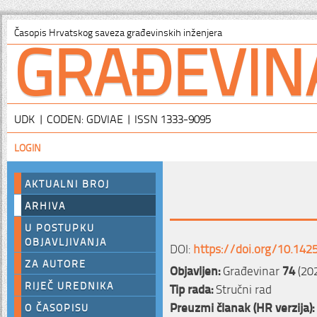
GRAĐEVIN
Časopis Hrvatskog saveza građevinskih inženjera
UDK | CODEN: GDVIAE | ISSN 1333-9095
LOGIN
AKTUALNI BROJ
ARHIVA
U POSTUPKU
OBJAVLJIVANJA
DOI:
https://doi.org/10.142
ZA AUTORE
Objavljen:
Građevinar
74
(202
RIJEČ UREDNIKA
Tip rada:
Stručni rad
Preuzmi članak (HR verzija):
O ČASOPISU