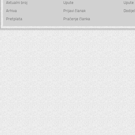
Aktualni broj
Upute
Upute 
Arhiva
Prijavi članak
Dodijel
Pretplata
Praćenje članka