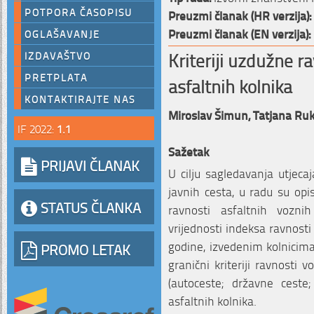
POTPORA ČASOPISU
Preuzmi članak (HR verzija):
Preuzmi članak (EN verzija):
OGLAŠAVANJE
Kriteriji uzdužne r
IZDAVAŠTVO
PRETPLATA
asfaltnih kolnika
KONTAKTIRAJTE NAS
Miroslav Šimun,
Tatjana Ru
IF 2022:
1.1
Sažetak
PRIJAVI ČLANAK
U cilju sagledavanja utjeca
javnih cesta, u radu su opi
STATUS ČLANKA
ravnosti asfaltnih voznih
vrijednosti indeksa ravnosti 
godine, izvedenim kolnicim
PROMO LETAK
granični kriteriji ravnosti 
(autoceste; državne ceste
asfaltnih kolnika.