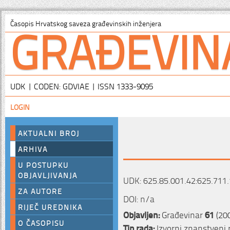
GRAĐEVIN
Časopis Hrvatskog saveza građevinskih inženjera
UDK | CODEN: GDVIAE | ISSN 1333-9095
LOGIN
AKTUALNI BROJ
ARHIVA
U POSTUPKU
OBJAVLJIVANJA
UDK: 625.85.001.42:625.711.
ZA AUTORE
DOI: n/a
RIJEČ UREDNIKA
Objavljen:
Građevinar
61
(20
O ČASOPISU
Tip rada:
Izvorni znanstveni 