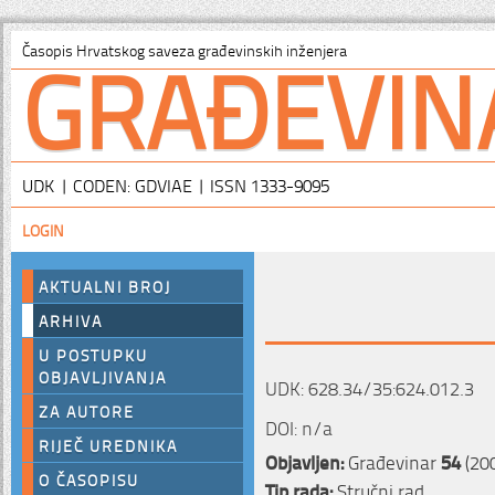
GRAĐEVIN
Časopis Hrvatskog saveza građevinskih inženjera
UDK | CODEN: GDVIAE | ISSN 1333-9095
LOGIN
AKTUALNI BROJ
ARHIVA
U POSTUPKU
OBJAVLJIVANJA
UDK: 628.34/35:624.012.3
ZA AUTORE
DOI: n/a
RIJEČ UREDNIKA
Objavljen:
Građevinar
54
(200
O ČASOPISU
Tip rada:
Stručni rad