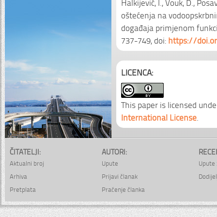
Halkijević, I., Vouk, D., Pos
oštećenja na vodoopskrbni
događaja primjenom funkcij
737-749, doi:
https://doi.
LICENCA:
This paper is licensed unde
International License
.
ČITATELJI:
AUTORI:
RECE
Aktualni broj
Upute
Upute 
Arhiva
Prijavi članak
Dodijel
Pretplata
Praćenje članka