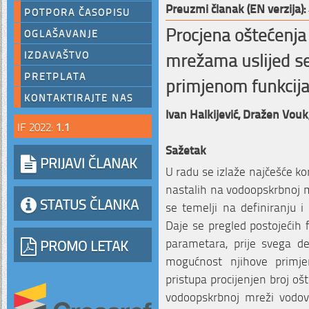
Preuzmi članak (EN verzija):
POTPORA ČASOPISU
Procjena oštećenj
OGLAŠAVANJE
mrežama uslijed s
IZDAVAŠTVO
PRETPLATA
primjenom funkcija 
KONTAKTIRAJTE NAS
Ivan Halkijević,
Dražen Vouk
IF 2022:
1.1
Sažetak
PRIJAVI ČLANAK
U radu se izlaže najčešće k
nastalih na vodoopskrbnoj m
STATUS ČLANKA
se temelji na definiranju i 
Daje se pregled postojećih 
parametara, prije svega de
PROMO LETAK
mogućnost njihove primje
pristupa procijenjen broj oš
vodoopskrbnoj mreži vodov