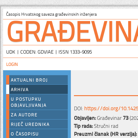
GRAĐEVIN
Časopis Hrvatskog saveza građevinskih inženjera
UDK | CODEN: GDVIAE | ISSN 1333-9095
LOGIN
AKTUALNI BROJ
ARHIVA
U POSTUPKU
OBJAVLJIVANJA
DOI:
https://doi.org/10.142
ZA AUTORE
Objavljen:
Građevinar
73
(202
RIJEČ UREDNIKA
Tip rada:
Stručni rad
Preuzmi članak (HR verzija):
O ČASOPISU