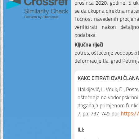
prosinca 2020. godine. S uk
se da ukupna direktna materi
Točnost navedenih procjena
verificirati nakon detalj
podataka.
Ključne riječi
potres, oštećenje vodoopskrb
deformacije tla, grad Petrinj
KAKO CITIRATI OVAJ ČLANA
Halkijević, I., Vouk, D., Pos
oštećenja na vodoopskrbni
događaja primjenom funkcij
7, pp. 737-749, doi:
https:/
ILI: