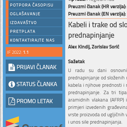
POTPORA ČASOPISU
Preuzmi članak (HR verzija):
Preuzmi članak (EN verzija):
OGLAŠAVANJE
Kabeli i trake od sl
IZDAVAŠTVO
PRETPLATA
prednapinjanje
KONTAKTIRAJTE NAS
Alex Kindij,
Zorislav Sorić
IF 2022:
1.1
Sažetak
PRIJAVI ČLANAK
U radu su dani osnovni
prednapinjanje od složenih 
STATUS ČLANKA
kabela i njihove prednosti i
prednapinjanje. Za tri tip
aramidnih vlakana (AFRP) i
PROMO LETAK
primjeri izvedenih građevin
vrste proizvoda od ugljičnih
i unos sile prednapinjanja.