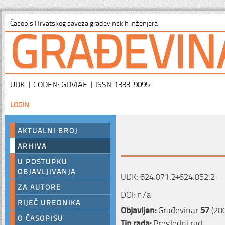
GRAĐEVIN
Časopis Hrvatskog saveza građevinskih inženjera
UDK | CODEN: GDVIAE | ISSN 1333-9095
LOGIN
AKTUALNI BROJ
ARHIVA
U POSTUPKU
OBJAVLJIVANJA
UDK: 624.071.2+624.052.2
ZA AUTORE
DOI: n/a
RIJEČ UREDNIKA
Objavljen:
Građevinar
57
(200
O ČASOPISU
Tip rada:
Pregledni rad