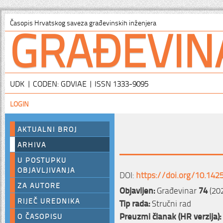
GRAĐEVIN
Časopis Hrvatskog saveza građevinskih inženjera
UDK | CODEN: GDVIAE | ISSN 1333-9095
LOGIN
AKTUALNI BROJ
ARHIVA
U POSTUPKU
OBJAVLJIVANJA
DOI:
https://doi.org/10.142
ZA AUTORE
Objavljen:
Građevinar
74
(202
RIJEČ UREDNIKA
Tip rada:
Stručni rad
Preuzmi članak (HR verzija):
O ČASOPISU