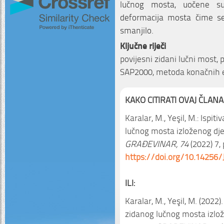
lučnog mosta, uočene su
deformacija mosta čime se
smanjilo.
Ključne riječi
povijesni zidani lučni most, 
SAP2000, metoda konačnih
KAKO CITIRATI OVAJ ČLANA
Karalar, M., Yeşil, M.: Ispit
lučnog mosta izloženog dje
GRAĐEVINAR, 74
(2022) 7, 
https://doi.org/10.14256/
ILI:
Karalar, M., Yeşil, M. (2022)
zidanog lučnog mosta izlo