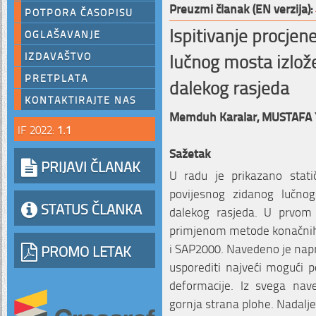
Preuzmi članak (EN verzija):
POTPORA ČASOPISU
Ispitivanje procjen
OGLAŠAVANJE
lučnog mosta izlož
IZDAVAŠTVO
PRETPLATA
dalekog rasjeda
KONTAKTIRAJTE NAS
Memduh Karalar,
MUSTAFA Y
IF 2022:
1.1
Sažetak
PRIJAVI ČLANAK
U radu je prikazano stati
povijesnog zidanog lučno
STATUS ČLANKA
dalekog rasjeda. U prvom 
primjenom metode konačni
i SAP2000. Navedeno je napr
PROMO LETAK
usporediti najveći mogući p
deformacije. Iz svega nav
gornja strana plohe. Nadalje