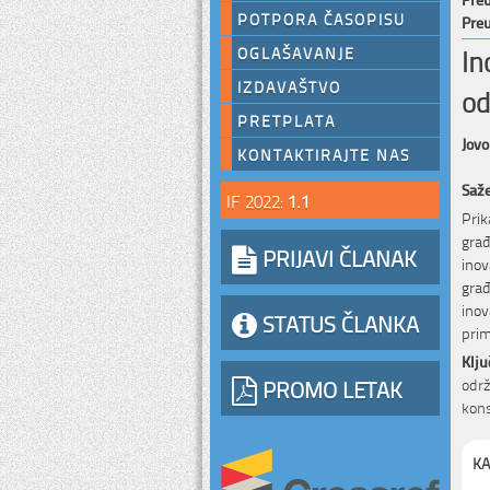
POTPORA ČASOPISU
Preu
In
OGLAŠAVANJE
IZDAVAŠTVO
od
PRETPLATA
Jovo
KONTAKTIRAJTE NAS
Saž
IF 2022:
1.1
Prik
gra
PRIJAVI ČLANAK
inov
gra
inov
STATUS ČLANKA
prim
Klju
PROMO LETAK
održ
kons
KA