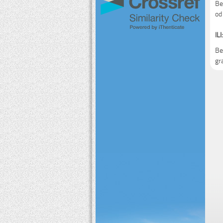
Bes
od
ILI:
Bes
gr