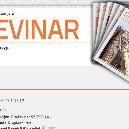
EVINAR
nženjera
-9095
 624.014.001.7
 n/a
vljen:
Građevinar
57
(2005) 4
rada:
Pregledni rad
zmi članak (HR verzija):
PDF