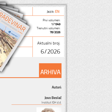
Jezik:
EN
Prvi volumen:
1/1949
Trenutni volumen:
78/2026
Aktualni broj:
6/2026
ARHIVA
Autori:
Jovo Beslać
Institut IGH d.d.