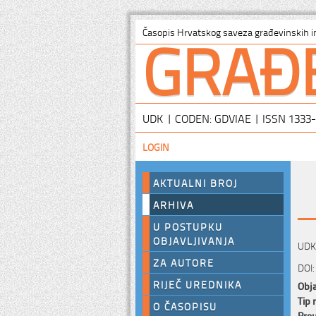
GRAĐ
Časopis Hrvatskog saveza građevinskih i
UDK | CODEN: GDVIAE | ISSN 1333
LOGIN
AKTUALNI BROJ
ARHIVA
U POSTUPKU
OBJAVLJIVANJA
UDK:
ZA AUTORE
DOI:
RIJEČ UREDNIKA
Obja
Tip 
O ČASOPISU
Preu