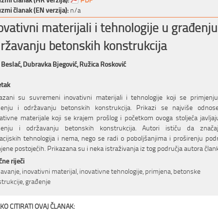
zmi članak (EN verzija):
n/a
ovativni materijali i tehnologije u građenju
ržavanju betonskih konstrukcija
 Beslać,
Dubravka Bjegović,
Ružica Rosković
etak
azani su suvremeni inovativni materijali i tehnologije koji se primjenj
đenju i održavanju betonskih konstrukcija. Prikazi se najviše odnos
ativne materijale koji se krajem prošlog i početkom ovoga stoljeća javljaj
đenju i održavanju betonskih konstrukcija. Autori ističu da značajn
acijskih tehnologija i nema, nego se radi o poboljšanjima i proširenju pod
jene postojećih. Prikazana su i neka istraživanja iz tog područja autora član
čne riječi
avanje, inovativni materijal, inovativne tehnologije, primjena, betonske
trukcije, građenje
KO CITIRATI OVAJ ČLANAK: