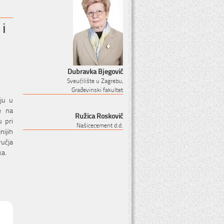
 i
Dubravka Bjegović
Sveučilište u Zagrebu,
Građevinski fakultet
uju u
e na
Ružica Rosković
u pri
Našicecement d.d.
ijih
ručja
ka.