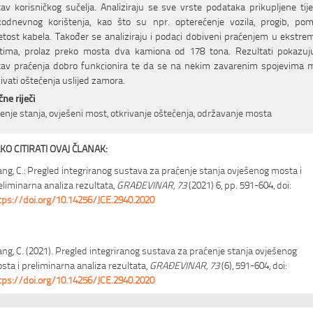
av korisničkog sučelja. Analiziraju se sve vrste podataka prikupljene ti
kodnevnog korištenja, kao što su npr. opterećenje vozila, progib, pom
tost kabela. Također se analiziraju i podaci dobiveni praćenjem u ekstr
etima, prolaz preko mosta dva kamiona od 178 tona. Rezultati pokazuj
tav praćenja dobro funkcionira te da se na nekim zavarenim spojevima 
ivati oštećenja uslijed zamora.
čne riječi
enje stanja, ovješeni most, otkrivanje oštećenja, održavanje mosta
KO CITIRATI OVAJ ČLANAK:
ng, C.: Pregled integriranog sustava za praćenje stanja ovješenog mosta i
eliminarna analiza rezultata,
GRAĐEVINAR, 73
(2021) 6, pp. 591-604, doi:
tps://doi.org/10.14256/JCE.2940.2020
ng, C. (2021). Pregled integriranog sustava za praćenje stanja ovješenog
sta i preliminarna analiza rezultata,
GRAĐEVINAR, 73
(6), 591-604, doi:
tps://doi.org/10.14256/JCE.2940.2020