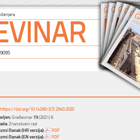
EVINAR
nženjera
-9095
https://doi.org/10.14256/JCE.2940.2020
vljen:
Građevinar
73
(2021) 6
rada:
Znanstveni rad
zmi članak (HR verzija):
PDF
zmi članak (EN verzija):
PDF