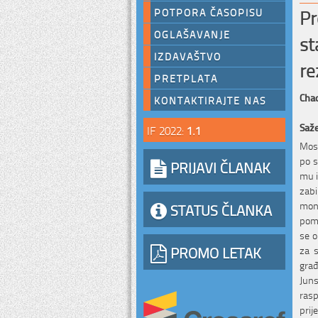
Pr
POTPORA ČASOPISU
OGLAŠAVANJE
st
IZDAVAŠTVO
re
PRETPLATA
Cha
KONTAKTIRAJTE NAS
Saž
IF 2022:
1.1
Most
po s
PRIJAVI ČLANAK
mu i
zabi
moni
STATUS ČLANKA
poma
se o
PROMO LETAK
za s
građ
Juns
rasp
prij