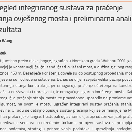
egled integriranog sustava za praćenje
anja ovješenog mosta i preliminarna anal
zultata
o Wang
etak
 Junshan preko rijeke Jangce, izgrađen u kineskom gradu Wuhanu 2001. go
vojoj je konstrukciji čelični sandučasti ovješeni most, a dužina glavnog ra
znosi 460 m. Desetljeća korištenja dovela su do postupnog propadanja mos
lježena su i određena oštećenja. Danas se diljem svijeta velika pažnja posv
toringu stanja konstrukcija jer omogućuje praćenje oštećenja na konstruk
že u održavanju i upravljanju, te omogućuje sigurno korištenje mosta. Ka
mogućilo praćenje stanja mosta, te pravodobno upozorilo na probleme v
igurnost, na ovom je mostu ugrađen integrirani sustav praćenja stanj
evine. U radu se detaljno opisuje sustav praćenja koji se primjenjuje na 
han preko rijeke Jangce. Postupak uglavnom uključuje odabir varijabli praće
oređivanje senzora na određenim točkama, primjenu sustava za prikuplja
enos podataka, strategiju pohranjivanja podataka i upravljanja podacim