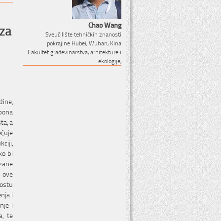
Chao Wang
iza
Sveučilište tehničkih znanosti
pokrajine Hubei, Wuhan, Kina
Fakultet građevinarstva, arhitekture i
ekologije,
dine,
spona
ta, a
ećuje
ciji,
ko bi
ezane
a ove
Mostu
nja i
nje i
a, te