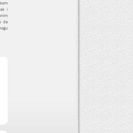
jekom
ak i
emnim
u da
mogu