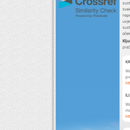
sust
sva
nape
uvj
sus
oček
Klju
prać
KA
Wa
pr
ht
ILI:
Wa
mo
ht