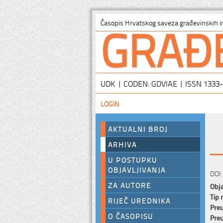
GRAĐ
Časopis Hrvatskog saveza građevinskih i
UDK | CODEN: GDVIAE | ISSN 1333
LOGIN
AKTUALNI BROJ
ARHIVA
U POSTUPKU
OBJAVLJIVANJA
DOI:
ZA AUTORE
Obja
Tip 
RIJEČ UREDNIKA
Preu
O ČASOPISU
Preu