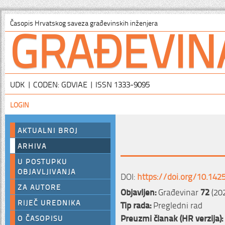
GRAĐEVIN
Časopis Hrvatskog saveza građevinskih inženjera
UDK | CODEN: GDVIAE | ISSN 1333-9095
LOGIN
AKTUALNI BROJ
ARHIVA
U POSTUPKU
OBJAVLJIVANJA
DOI:
https://doi.org/10.142
ZA AUTORE
Objavljen:
Građevinar
72
(202
RIJEČ UREDNIKA
Tip rada:
Pregledni rad
Preuzmi članak (HR verzija):
O ČASOPISU