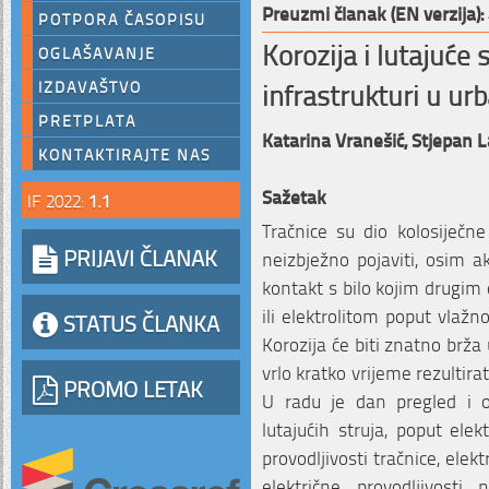
Preuzmi članak (EN verzija):
POTPORA ČASOPISU
Korozija i lutajuće 
OGLAŠAVANJE
infrastrukturi u urb
IZDAVAŠTVO
PRETPLATA
Katarina Vranešić,
Stjepan L
KONTAKTIRAJTE NAS
Sažetak
IF 2022:
1.1
Tračnice su dio kolosiječne
PRIJAVI ČLANAK
neizbježno pojaviti, osim a
kontakt s bilo kojim drugim d
ili elektrolitom poput vlažno
STATUS ČLANKA
Korozija će biti znatno brža 
vrlo kratko vrijeme rezultira
PROMO LETAK
U radu je dan pregled i o
lutajućih struja, poput elek
provodljivosti tračnice, elek
električne provodljivosti 