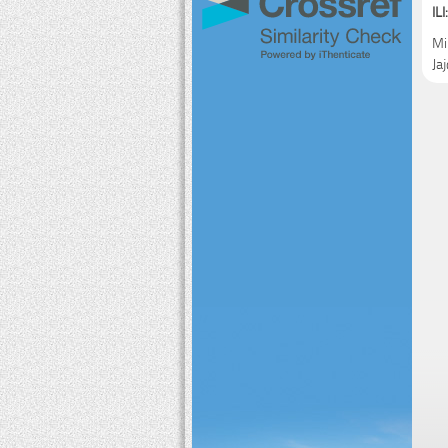
ILI:
Mil
Ja