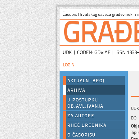
GRAĐ
Časopis Hrvatskog saveza građevinskih i
UDK | CODEN: GDVIAE | ISSN 1333
LOGIN
AKTUALNI BROJ
ARHIVA
U POSTUPKU
OBJAVLJIVANJA
UDK:
ZA AUTORE
DOI:
RIJEČ UREDNIKA
Obja
Tip 
O ČASOPISU
Preu