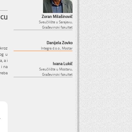
jcu
Zoran Milašinović
Sveučilište u Sarajevu,
Građevinski fakultet
Danijela Zovko
 kroz
Integra d.o.o., Mostar
nog u
, a i
Ivana Lukić
 i na
Sveučilište u Mostaru,
treba
Građevinski fakultet
,