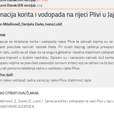
zmi članak (EN verzija):
n/a
nacija korita i vodopada na rijeci Plivi u Ja
n Milašinović,
Danijela Zovko,
Ivana Lukić
etak
azuje se stradanje korita i vodopada rijeke Plive te zahvati kojima su se
jest pokušale sanirati nastale štete. Pri izradi idejnog rješenja prikaza
 radu, pošlo se od ideje da se osigura globalna i lokalna stabilnost vodopada
ova trajnost u dužem razdoblju. Opisani su i sanacijski zahvati duž korita
padu kojima se pokušalo zadovoljiti osnovni kriterij koji se odnosi na to da 
urati ponovno taloženje sedre u vodotoku rijeke Plive.
čne riječi
to rijeke, vodopad, sedra, sanacija, rijeka Pliva, stabilnost, Jajce
KO CITIRATI OVAJ ČLANAK:
ašinović, Z., Zovko, D., Lukić, I.: Sanacija korita i vodopada na rijeci Plivi u Jajcu
AĐEVINAR, 62
(2010) 8