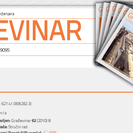
EVINAR
nženjera
-9095
 627.41.069(282.3)
 n/a
vljen:
Građevinar
62
(2010) 8
rada:
Stručni rad
zmi članak (HR verzija):
PDF