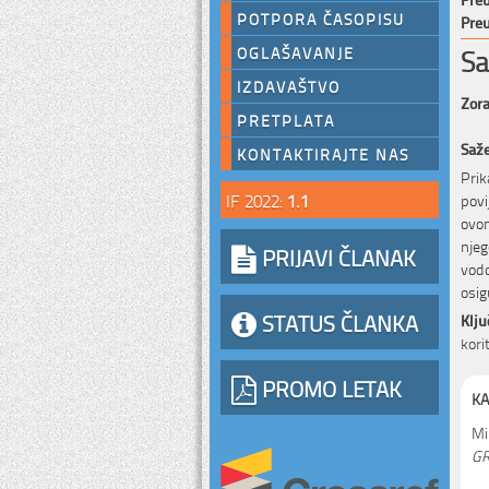
POTPORA ČASOPISU
Preu
Sa
OGLAŠAVANJE
IZDAVAŠTVO
Zora
PRETPLATA
Saž
KONTAKTIRAJTE NAS
Prik
IF 2022:
1.1
povi
ovom
njeg
PRIJAVI ČLANAK
vodo
osig
STATUS ČLANKA
Klju
kori
PROMO LETAK
KA
Mil
GR