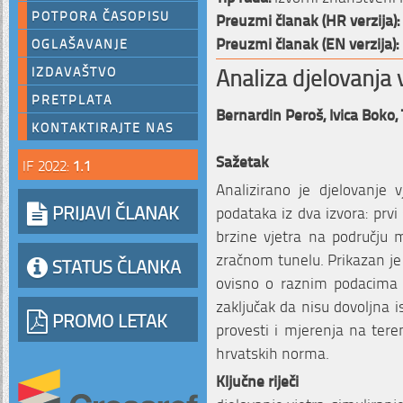
POTPORA ČASOPISU
Preuzmi članak (HR verzija):
Preuzmi članak (EN verzija):
OGLAŠAVANJE
Analiza djelovanja
IZDAVAŠTVO
PRETPLATA
Bernardin Peroš,
Ivica Boko,
KONTAKTIRAJTE NAS
Sažetak
IF 2022:
1.1
Analizirano je djelovanje
PRIJAVI ČLANAK
podataka iz dva izvora: prvi
brzine vjetra na području m
zračnom tunelu. Prikazan j
STATUS ČLANKA
ovisno o raznim podacima 
zaključak da nisu dovoljna 
PROMO LETAK
provesti i mjerenja na tere
hrvatskih norma.
Ključne riječi