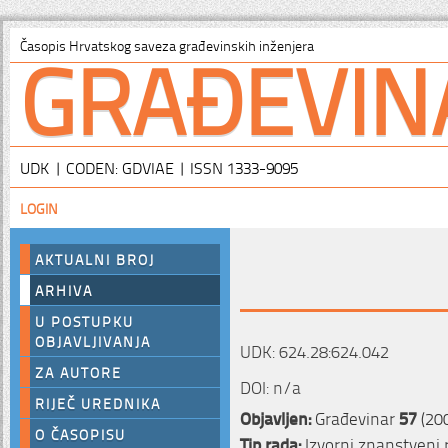
GRAĐEVIN
Časopis Hrvatskog saveza građevinskih inženjera
UDK | CODEN: GDVIAE | ISSN 1333-9095
LOGIN
AKTUALNI BROJ
ARHIVA
U POSTUPKU
OBJAVLJIVANJA
UDK: 624.28:624.042
ZA AUTORE
DOI: n/a
RIJEČ UREDNIKA
Objavljen:
Građevinar
57
(200
O ČASOPISU
Tip rada:
Izvorni znanstveni 