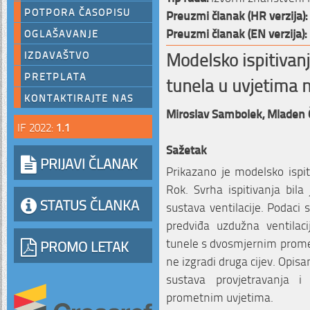
POTPORA ČASOPISU
Preuzmi članak (HR verzija):
Preuzmi članak (EN verzija):
OGLAŠAVANJE
Modelsko ispitivanj
IZDAVAŠTVO
PRETPLATA
tunela u uvjetima
KONTAKTIRAJTE NAS
Miroslav Sambolek,
Mladen 
IF 2022:
1.1
Sažetak
PRIJAVI ČLANAK
Prikazano je modelsko ispit
Rok. Svrha ispitivanja bila
STATUS ČLANKA
sustava ventilacije. Podaci
predviđa uzdužna ventilac
tunele s dvosmjernim promet
PROMO LETAK
ne izgradi druga cijev. Opisan
sustava provjetravanja i
prometnim uvjetima.