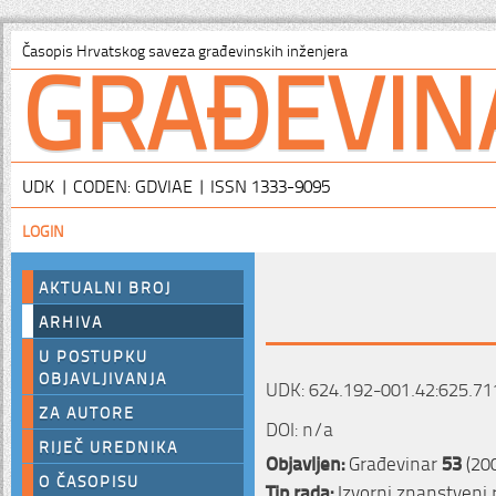
GRAĐEVIN
Časopis Hrvatskog saveza građevinskih inženjera
UDK | CODEN: GDVIAE | ISSN 1333-9095
LOGIN
AKTUALNI BROJ
ARHIVA
U POSTUPKU
OBJAVLJIVANJA
UDK: 624.192-001.42:625.71
ZA AUTORE
DOI: n/a
RIJEČ UREDNIKA
Objavljen:
Građevinar
53
(20
O ČASOPISU
Tip rada:
Izvorni znanstveni 