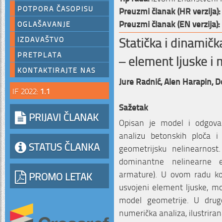
POTPORA ČASOPISU
Preuzmi članak (HR verzija):
Preuzmi članak (EN verzija):
OGLAŠAVANJE
Statička i dinamičk
IZDAVAŠTVO
PRETPLATA
– element ljuske i 
KONTAKTIRAJTE NAS
Jure Radnić,
Alen Harapin,
D
IF 2022:
1.1
Sažetak
PRIJAVI ČLANAK
Opisan je model i odgovar
analizu betonskih ploča i 
STATUS ČLANKA
geometrijsku nelinearnost
dominantne nelinearne 
armature). U ovom radu koji
PROMO LETAK
usvojeni element ljuske, mo
model geometrije. U drugo
numerička analiza, ilustrira