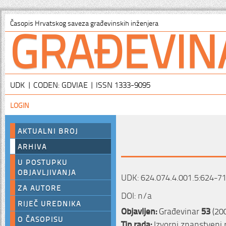
GRAĐEVIN
Časopis Hrvatskog saveza građevinskih inženjera
UDK | CODEN: GDVIAE | ISSN 1333-9095
LOGIN
AKTUALNI BROJ
ARHIVA
U POSTUPKU
OBJAVLJIVANJA
UDK: 624.074.4.001.5:624-7
ZA AUTORE
DOI: n/a
RIJEČ UREDNIKA
Objavljen:
Građevinar
53
(20
O ČASOPISU
Tip rada:
Izvorni znanstveni 