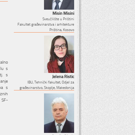
Misin Misini
Sveučilište u Prištini
Fakultet građevinarstva i arhitekture
Priština, Kosovo
talno
lu s
j. s
Jelena Ristic
anje
IBU, Tehnički fakultet, Odjel za
pa s
građevinarstvo, Skoplje, Makedonija
aznih
a SF-