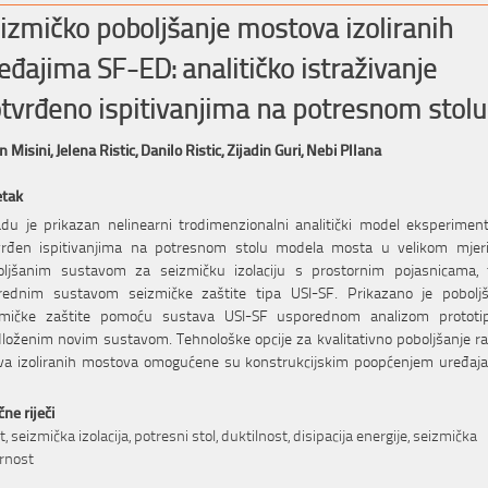
izmičko poboljšanje mostova izoliranih
eđajima SF-ED: analitičko istraživanje
tvrđeno ispitivanjima na potresnom stolu
n Misini,
Jelena Ristic,
Danilo Ristic,
Zijadin Guri,
Nebi Pllana
etak
du je prikazan nelinearni trodimenzionalni analitički model eksperimen
vrđen ispitivanjima na potresnom stolu modela mosta u velikom mjeri
oljšanim sustavom za seizmičku izolaciju s prostornim pojasnicama, t
rednim sustavom seizmičke zaštite tipa USI-SF. Prikazano je poboljš
zmičke zaštite pomoću sustava USI-SF usporednom analizom prototi
loženim novim sustavom. Tehnološke opcije za kvalitativno poboljšanje r
va izoliranih mostova omogućene su konstrukcijskim poopćenjem uređaj
čne riječi
, seizmička izolacija, potresni stol, duktilnost, disipacija energije, seizmička
rnost