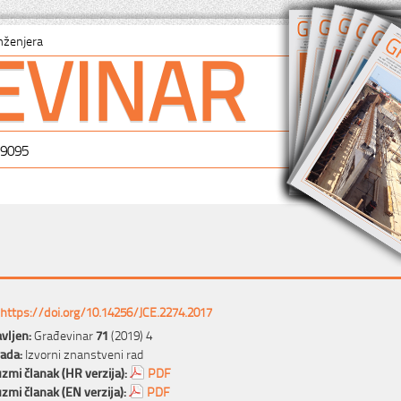
EVINAR
nženjera
-9095
https://doi.org/10.14256/JCE.2274.2017
vljen:
Građevinar
71
(2019) 4
rada:
Izvorni znanstveni rad
zmi članak (HR verzija):
PDF
zmi članak (EN verzija):
PDF