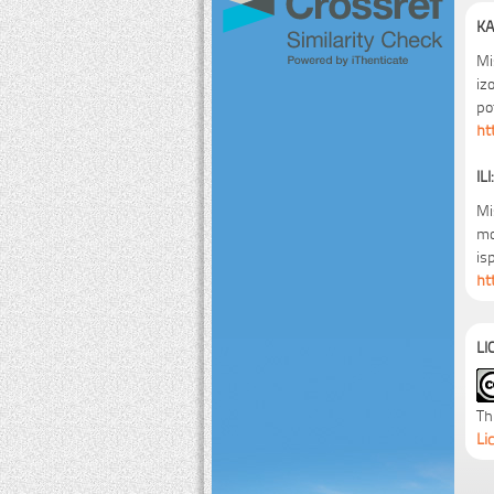
KA
Mis
iz
po
ht
ILI:
Mis
mo
is
ht
LI
Th
Li