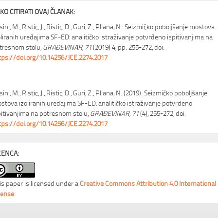
KO CITIRATI OVAJ ČLANAK:
ini, M., Ristic, J., Ristic, D., Guri, Z., Pllana, N.: Seizmičko poboljšanje mostova
oliranih uređajima SF-ED: analitičko istraživanje potvrđeno ispitivanjima na
tresnom stolu,
GRAĐEVINAR, 71
(2019) 4, pp. 255-272, doi:
tps://doi.org/10.14256/JCE.2274.2017
ini, M., Ristic, J., Ristic, D., Guri, Z., Pllana, N. (2019). Seizmičko poboljšanje
stova izoliranih uređajima SF-ED: analitičko istraživanje potvrđeno
pitivanjima na potresnom stolu,
GRAĐEVINAR, 71
(4), 255-272, doi:
tps://doi.org/10.14256/JCE.2274.2017
CENCA:
is paper is licensed under a
Creative Commons Attribution 4.0 International
cense
.