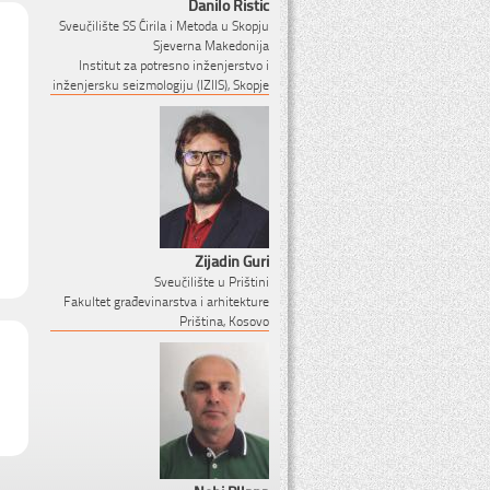
Danilo Ristic
Sveučilište SS Ćirila i Metoda u Skopju
Sjeverna Makedonija
Institut za potresno inženjerstvo i
inženjersku seizmologiju (IZIIS), Skopje
Zijadin Guri
Sveučilište u Prištini
Fakultet građevinarstva i arhitekture
Priština, Kosovo