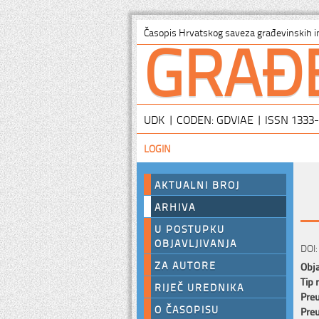
GRAĐ
Časopis Hrvatskog saveza građevinskih i
UDK | CODEN: GDVIAE | ISSN 1333
LOGIN
AKTUALNI BROJ
ARHIVA
U POSTUPKU
OBJAVLJIVANJA
DOI:
ZA AUTORE
Obja
Tip 
RIJEČ UREDNIKA
Preu
O ČASOPISU
Preu