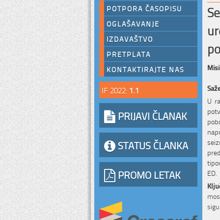
Se
POTPORA ČASOPISU
OGLAŠAVANJE
ur
IZDAVAŠTVO
po
PRETPLATA
Misi
KONTAKTIRAJTE NAS
Saž
IF 2022:
1.1
U ra
pot
PRIJAVI ČLANAK
pob
nap
sei
STATUS ČLANKA
pred
tipo
PROMO LETAK
ED.
Klju
most
sigu