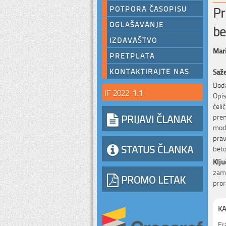
Pr
POTPORA ČASOPISU
OGLAŠAVANJE
be
IZDAVAŠTVO
Mari
PRETPLATA
KONTAKTIRAJTE NAS
Saž
Doda
IF 2022:
1.1
Opi
čeli
PRIJAVI ČLANAK
prem
mode
prav
STATUS ČLANKA
beto
Klju
zamo
PROMO LETAK
pro
KA
Fr