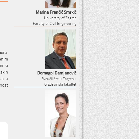
Marina Frančić Smrkić
University of Zagreb
Faculty of Civil Engineering
moru.
anim
amora
nskih
Domagoj Damjanović
da, u
Sveučilište u Zagrebu,
rnost
Građevinski fakultet