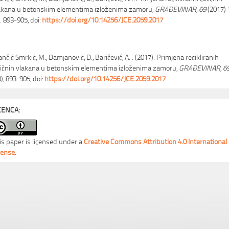
akana u betonskim elementima izloženima zamoru,
GRAĐEVINAR, 69
(2017) 
. 893-905, doi:
https://doi.org/10.14256/JCE.2059.2017
ančić Smrkić, M., Damjanović, D., Baričević, A. . (2017). Primjena recikliranih
ličnih vlakana u betonskim elementima izloženima zamoru,
GRAĐEVINAR, 6
0), 893-905, doi:
https://doi.org/10.14256/JCE.2059.2017
CENCA:
is paper is licensed under a
Creative Commons Attribution 4.0 International
cense
.