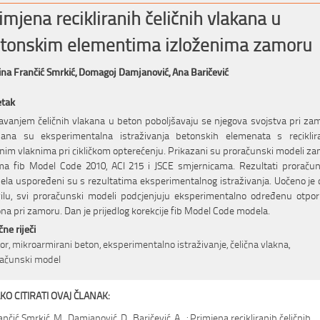
imjena recikliranih čeličnih vlakana u
tonskim elementima izloženima zamoru
na Frančić Smrkić,
Domagoj Damjanović,
Ana Baričević
etak
vanjem čeličnih vlakana u beton poboljšavaju se njegova svojstva pri za
sana su eksperimentalna istraživanja betonskih elemenata s reciklir
čnim vlaknima pri cikličkom opterećenju. Prikazani su proračunski modeli z
a fib Model Code 2010, ACI 215 i JSCE smjernicama. Rezultati proraču
la uspoređeni su s rezultatima eksperimentalnog istraživanja. Uočeno je 
ilu, svi proračunski modeli podcjenjuju eksperimentalno određenu otpo
na pri zamoru. Dan je prijedlog korekcije fib Model Code modela.
čne riječi
r, mikroarmirani beton, eksperimentalno istraživanje, čelična vlakna,
računski model
KO CITIRATI OVAJ ČLANAK:
ančić Smrkić, M., Damjanović, D., Baričević, A. .: Primjena recikliranih čeličnih