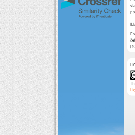
vl
pp
ILI:
Fr
če
(1
LI
Th
Li