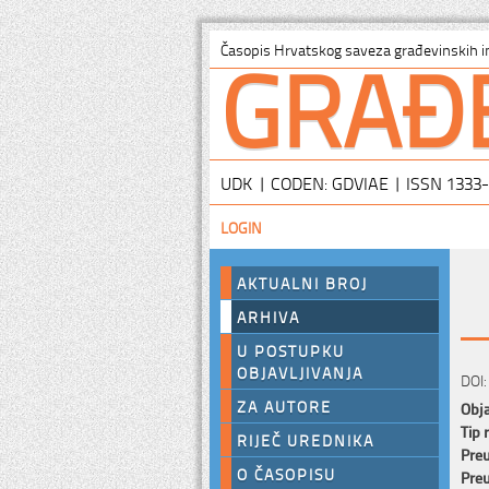
GRAĐ
Časopis Hrvatskog saveza građevinskih i
UDK | CODEN: GDVIAE | ISSN 1333
LOGIN
AKTUALNI BROJ
ARHIVA
U POSTUPKU
OBJAVLJIVANJA
DOI:
ZA AUTORE
Obja
Tip 
RIJEČ UREDNIKA
Preu
O ČASOPISU
Preu