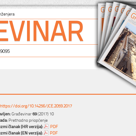
EVINAR
nženjera
-9095
https://doi.org/10.14256/JCE.2059.2017
vljen:
Građevinar
69
(2017) 10
rada:
Prethodno priopćenje
zmi članak (HR verzija):
PDF
zmi članak (EN verzija):
PDF