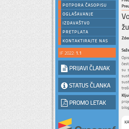
POTPORA ČASOPISU
Preu
Vo
OGLAŠAVANJE
IZDAVAŠTVO
žu
PRETPLATA
Zde
KONTAKTIRAJTE NAS
Saž
IF 2022:
1.1
Opis
čest
PRIJAVI ČLANAK
su s
sust
sust
STATUS ČLANKA
troš
Klju
PROMO LETAK
proj
bilo
KA