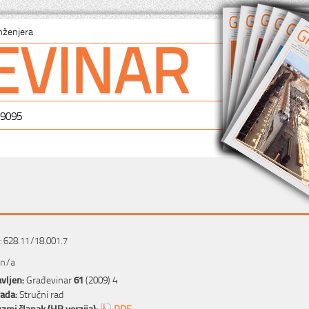
EVINAR
nženjera
-9095
 628.11/18.001.7
 n/a
vljen:
Građevinar
61
(2009) 4
rada:
Stručni rad
zmi članak (HR verzija):
PDF