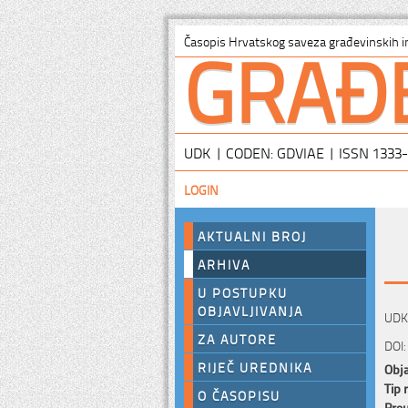
GRAĐ
Časopis Hrvatskog saveza građevinskih i
UDK | CODEN: GDVIAE | ISSN 1333
LOGIN
AKTUALNI BROJ
ARHIVA
U POSTUPKU
OBJAVLJIVANJA
UDK:
ZA AUTORE
DOI:
RIJEČ UREDNIKA
Obja
Tip 
O ČASOPISU
Preu