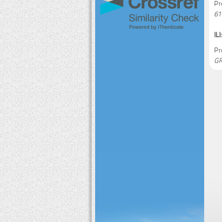
Pr
61
ILI:
Pr
GR