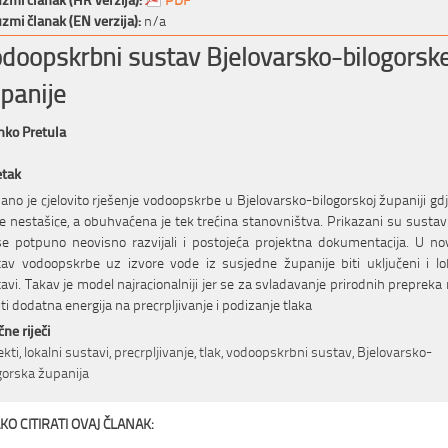
zmi članak (EN verzija):
n/a
doopskrbni sustav Bjelovarsko-bilogorsk
panije
nko Pretula
etak
ano je cjelovito rješenje vodoopskrbe u Bjelovarsko-bilogorskoj županiji gd
e nestašice, a obuhvaćena je tek trećina stanovništva. Prikazani su sustavi
e potpuno neovisno razvijali i postojeća projektna dokumentacija. U no
av vodoopskrbe uz izvore vode iz susjedne županije biti uključeni i lo
avi. Takav je model najracionalniji jer se za svladavanje prirodnih prepreka
iti dodatna energija na precrpljivanje i podizanje tlaka
čne riječi
ekti, lokalni sustavi, precrpljivanje, tlak, vodoopskrbni sustav, Bjelovarsko-
gorska županija
KO CITIRATI OVAJ ČLANAK: