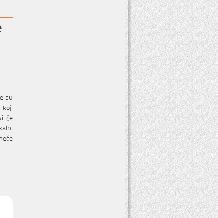
e
je su
 koji
vi će
kalni
 neće