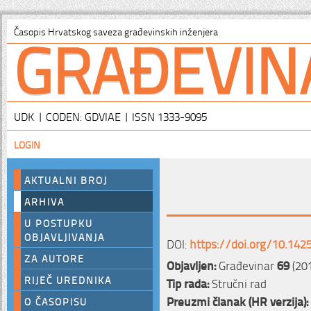
GRAĐEVIN
Časopis Hrvatskog saveza građevinskih inženjera
UDK | CODEN: GDVIAE | ISSN 1333-9095
LOGIN
AKTUALNI BROJ
ARHIVA
U POSTUPKU
OBJAVLJIVANJA
DOI:
https://doi.org/10.142
ZA AUTORE
Objavljen:
Građevinar
69
(20
RIJEČ UREDNIKA
Tip rada:
Stručni rad
Preuzmi članak (HR verzija):
O ČASOPISU