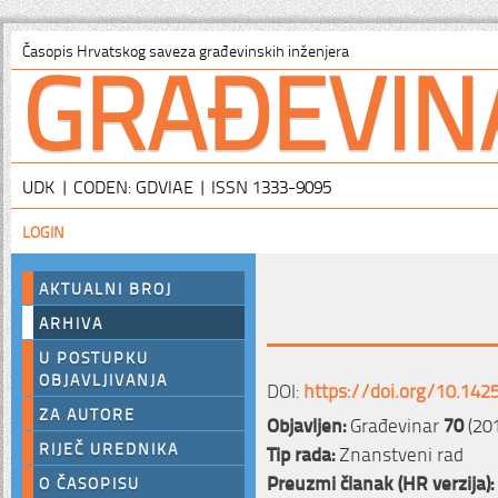
GRAĐEVIN
Časopis Hrvatskog saveza građevinskih inženjera
UDK | CODEN: GDVIAE | ISSN 1333-9095
LOGIN
AKTUALNI BROJ
ARHIVA
U POSTUPKU
OBJAVLJIVANJA
DOI:
https://doi.org/10.142
ZA AUTORE
Objavljen:
Građevinar
70
(201
RIJEČ UREDNIKA
Tip rada:
Znanstveni rad
Preuzmi članak (HR verzija):
O ČASOPISU