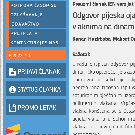
Preuzmi članak (EN verzija):
POTPORA ČASOPISU
Odgovor pijeska o
OGLAŠAVANJE
vlaknima na dinam
IZDAVAŠTVO
PRETPLATA
Kenan Hazirbaba,
Maksat O
KONTAKTIRAJTE NAS
Sažetak
IF 2022:
1.1
U radu je ispitan odgovor p
PRIJAVI ČLANAK
dinamičko opterećenje s asp
i ponovne konsolidacije usl
nedrenirana troosna ispiti
STATUS ČLANKA
saturiranim pješčanim uzorc
polimernih vlakana. Vrpčast
PROMO LETAK
vlakna korištena su s Ottaw
udjela vlakana u suhoj mas
vlakna učinkovitija od fib
pornog tlaka.