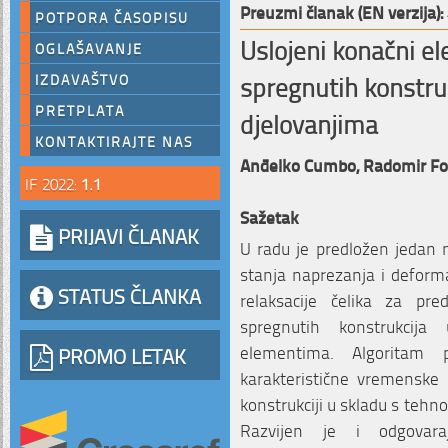
Preuzmi članak (EN verzija):
POTPORA ČASOPISU
Uslojeni konačni e
OGLAŠAVANJE
spregnutih konstru
IZDAVAŠTVO
PRETPLATA
djelovanjima
KONTAKTIRAJTE NAS
Anđelko Cumbo,
Radomir Fol
IF 2022:
1.1
Sažetak
PRIJAVI ČLANAK
U radu je predložen jedan 
stanja naprezanja i deforma
STATUS ČLANKA
relaksacije čelika za pre
spregnutih konstrukcij
elementima. Algoritam
PROMO LETAK
karakteristične vremenske
konstrukciji u skladu s tehn
Razvijen je i odgovara