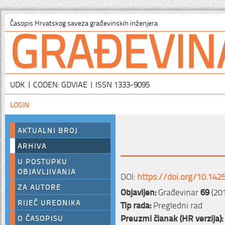
GRAĐEVIN
Časopis Hrvatskog saveza građevinskih inženjera
UDK | CODEN: GDVIAE | ISSN 1333-9095
LOGIN
AKTUALNI BROJ
ARHIVA
U POSTUPKU
OBJAVLJIVANJA
DOI:
https://doi.org/10.142
ZA AUTORE
Objavljen:
Građevinar
69
(20
RIJEČ UREDNIKA
Tip rada:
Pregledni rad
Preuzmi članak (HR verzija):
O ČASOPISU