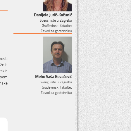
Danijela Jurić-Kaćunić
Sveučilište u Zagrebu
Građevinski fakultet
Zavod za geotehniku
nosti
ažnih
nskih
Meho Saša Kovačević
edbom
Sveučilište u Zagrebu
enske
Građevinski fakultet
Zavod za geotehniku