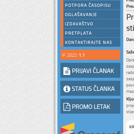
POTPORA ČASOPISU
Preu
Pr
OGLAŠAVANJE
IZDAVAŠTVO
st
PRETPLATA
Dani
KONTAKTIRAJTE NAS
Saž
IF 2022:
1.1
Opis
zasj
PRIJAVI ČLANAK
rado
zasj
povr
STATUS ČLANKA
mase
Klju
PROMO LETAK
proj
stij
KA