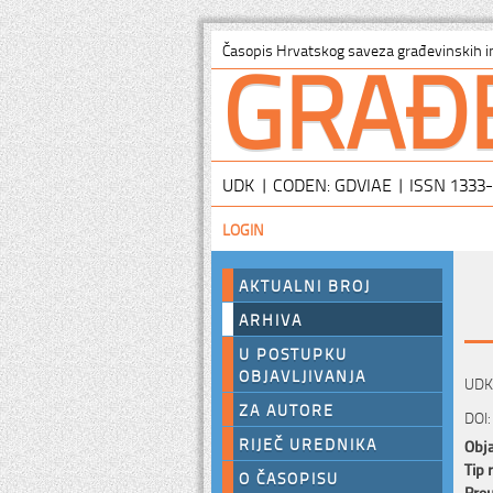
GRAĐ
Časopis Hrvatskog saveza građevinskih i
UDK | CODEN: GDVIAE | ISSN 1333
LOGIN
AKTUALNI BROJ
ARHIVA
U POSTUPKU
OBJAVLJIVANJA
UDK:
ZA AUTORE
DOI:
RIJEČ UREDNIKA
Obja
Tip 
O ČASOPISU
Preu