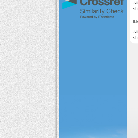
Ju
st
ILI:
Ju
st