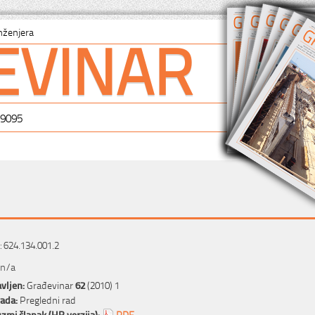
EVINAR
nženjera
-9095
 624.134.001.2
 n/a
vljen:
Građevinar
62
(2010) 1
rada:
Pregledni rad
zmi članak (HR verzija):
PDF