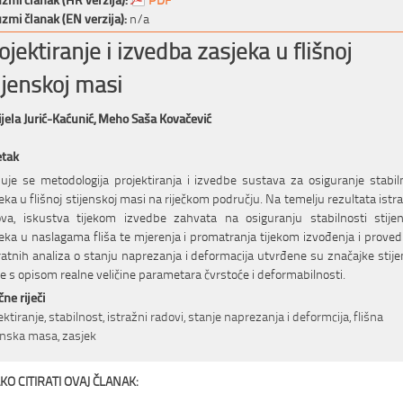
zmi članak (EN verzija):
n/a
ojektiranje i izvedba zasjeka u flišnoj
ijenskoj masi
jela Jurić-Kaćunić,
Meho Saša Kovačević
etak
uje se metodologija projektiranja i izvedbe sustava za osiguranje stabil
eka u flišnoj stijenskoj masi na riječkom području. Na temelju rezultata istr
va, iskustva tijekom izvedbe zahvata na osiguranju stabilnosti stije
eka u naslagama fliša te mjerenja i promatranja tijekom izvođenja i prov
atnih analiza o stanju naprezanja i deformacija utvrđene su značajke stij
 s opisom realne veličine parametara čvrstoće i deformabilnosti.
čne riječi
ektiranje, stabilnost, istražni radovi, stanje naprezanja i deformcija, flišna
enska masa, zasjek
KO CITIRATI OVAJ ČLANAK: