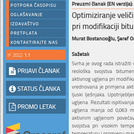
Preuzmi članak (EN verzija):
POTPORA ČASOPISU
Optimiziranje velič
OGLAŠAVANJE
pri modifikaciji bi
IZDAVAŠTVO
PRETPLATA
Murat Bostancıoğlu,
Şeref O
KONTAKTIRAJTE NAS
Sažetak
IF 2022:
1.1
Svrha je ovog rada istražiti
PRIJAVI ČLANAK
reološka svojstva bitumen
aktivnog ugljena pri modifik
vrednovana je primjena akt
STATUS ČLANKA
ljuski lješnjaka. Upotrijeblj
ugljena. Rezultati ispitivanj
PROMO LETAK
ugljena manja od 0,063 mm
aktivnim ugljenom poveća
svojstva pri visokim temp
temperaturu i promjenu ma