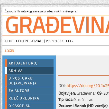
GRAĐEVIN
Časopis Hrvatskog saveza građevinskih inženjera
UDK | CODEN: GDVIAE | ISSN 1333-9095
LOGIN
AKTUALNI BROJ
ARHIVA
U POSTUPKU
OBJAVLJIVANJA
DOI:
https://doi.org/10.142
ZA AUTORE
Objavljen:
Građevinar
69
(201
RIJEČ UREDNIKA
Tip rada:
Stručni rad
Preuzmi članak (HR verzija):
O ČASOPISU