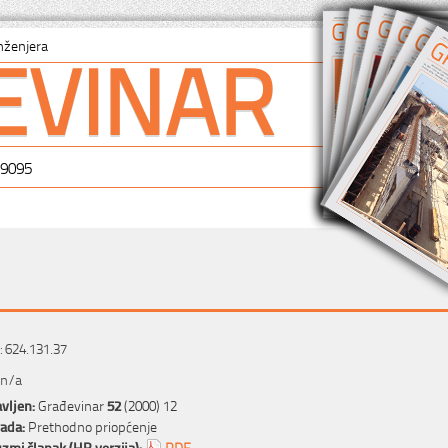
EVINAR
nženjera
-9095
 624.131.37
 n/a
vljen:
Građevinar
52
(2000) 12
rada:
Prethodno priopćenje
zmi članak (HR verzija):
PDF