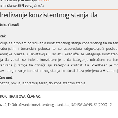
zmi članak (EN verzija):
n/a
ređivanje konzistentnog stanja tla
slav Glavaš
etak
đuje se problem određivanja konzistentnog stanja koherentnog tla na te
ratorijskih i terenskih pokusa, te se uspoređuju odgovarajući postup
ehničke prakse u Hrvatskoj i u svijetu. Predlaže se kategorije konziste
ja tla vezati uz indeks konzistencije, a da kategorije određene na te
enirane čvrstoće tla označavaju kategorije krutosti tla. Predložen je m
av kategorizacije konzistentnog stanja i krutosti tla za primjenu u Hrvatskoj
čne riječi
ost tla, pokus, laboratorij, teren, tlo, konzistentno stanje
KO CITIRATI OVAJ ČLANAK:
avaš, T.: Određivanje konzistentnog stanja tla,
GRAĐEVINAR, 52
(2000) 12