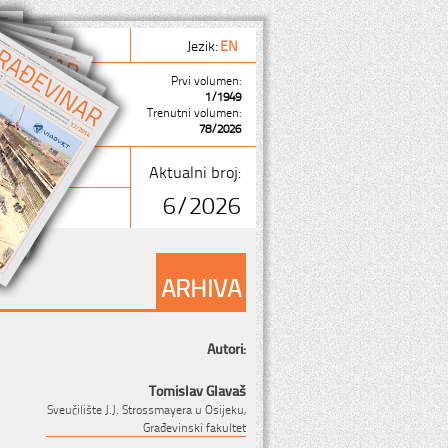
Jezik:
EN
Prvi volumen:
1/1949
Trenutni volumen:
78/2026
Aktualni broj:
6/2026
ARHIVA
Autori:
Tomislav Glavaš
Sveučilište J.J. Strossmayera u Osijeku,
Građevinski fakultet