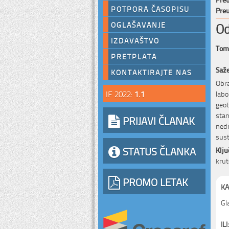
POTPORA ČASOPISU
Preu
Od
OGLAŠAVANJE
IZDAVAŠTVO
Tomi
PRETPLATA
Saž
KONTAKTIRAJTE NAS
Obra
IF 2022:
1.1
labo
geot
stan
PRIJAVI ČLANAK
nedr
sust
STATUS ČLANKA
Klju
krut
PROMO LETAK
KA
Gl
ILI: