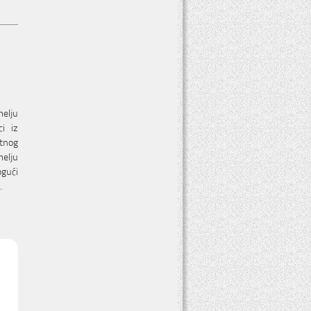
melju
ci iz
ntnog
melju
ogući
.