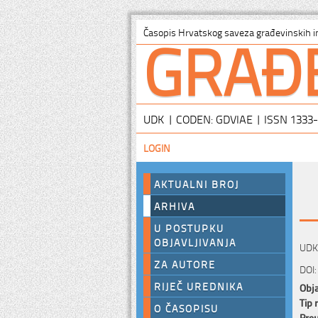
GRAĐ
Časopis Hrvatskog saveza građevinskih i
UDK | CODEN: GDVIAE | ISSN 1333
LOGIN
AKTUALNI BROJ
ARHIVA
U POSTUPKU
OBJAVLJIVANJA
UDK:
ZA AUTORE
DOI:
RIJEČ UREDNIKA
Obja
Tip 
O ČASOPISU
Preu