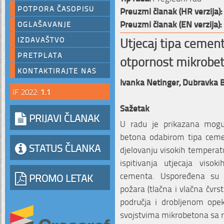
POTPORA ČASOPISU
Preuzmi članak (HR verzija):
Preuzmi članak (EN verzija):
OGLAŠAVANJE
Utjecaj tipa cemen
IZDAVAŠTVO
PRETPLATA
otpornost mikrobe
KONTAKTIRAJTE NAS
Ivanka Netinger,
Dubravka B
IF 2022:
1.1
Sažetak
PRIJAVI ČLANAK
U radu je prikazana mogu
betona odabirom tipa ceme
STATUS ČLANKA
djelovanju visokih temperat
ispitivanja utjecaja viso
cementa. Uspoređena su 
PROMO LETAK
požara (tlačna i vlačna čv
područja i drobljenom op
svojstvima mikrobetona sa 