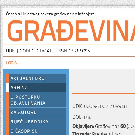
GRAĐEVIN
Časopis Hrvatskog saveza građevinskih inženjera
UDK | CODEN: GDVIAE | ISSN 1333-9095
LOGIN
AKTUALNI BROJ
ARHIVA
U POSTUPKU
OBJAVLJIVANJA
UDK: 666.94.002.2:699.81
ZA AUTORE
DOI: n/a
RIJEČ UREDNIKA
Objavljen:
Građevinar
60
(200
O ČASOPISU
Tip rada:
Pregledni rad